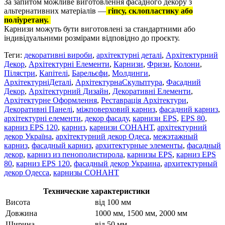
За запитом можливе виготовлення фасадного декору з
альтернативних матеріалів —
гіпсу, склопластику або
поліуретану.
Карнизи можуть бути виготовлені за стандартними або
індивідуальними розмірами відповідно до проєкту.
Теги:
декоративні вироби
,
архітектурні деталі
,
Архітектурний
Декор
,
Архітектурні Елементи
,
Карнизи
,
Фризи
,
Колони
,
Пілястри
,
Капітелі
,
Барельєфи
,
Молдинги
,
АрхітектурніДеталі
,
АрхітектурнаСкульптура
,
Фасадний
Декор
,
Архітектурний Дизайн
,
Декоративні Елементи
,
Архітектурне Оформлення
,
Реставрація Архітектури
,
Декоративні Панелі
,
міжповерховий карниз
,
фасадний карниз
,
архітектурні елементи
,
декор фасаду
,
карнизи EPS
,
EPS 80
,
карниз EPS 120
,
карниз
,
карнизи СОНАНТ
,
архітектурний
декор Україна
,
архітектурний декор Одеса
,
межэтажный
карниз
,
фасадный карниз
,
архитектурные элементы
,
фасадный
декор
,
карниз из пенополистирола
,
карнизы EPS
,
карниз EPS
80
,
карниз EPS 120
,
фасадный декор Украина
,
архитектурный
декор Одесса
,
карнизы СОНАНТ
Технические характеристики
Висота
від 100 мм
Довжина
1000 мм, 1500 мм, 2000 мм
Ширина
від 50 мм