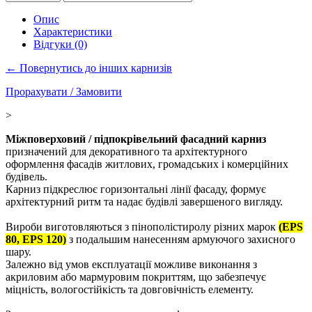
Опис
Характеристики
Відгуки (0)
← Повернутись до інших карнизів
Прорахувати / Замовити
>
Міжповерховий / підпокрівельний фасадний карниз
призначений для декоративного та архітектурного
оформлення фасадів житлових, громадських і комерційних
будівель.
Карниз підкреслює горизонтальні лінії фасаду, формує
архітектурний ритм та надає будівлі завершеного вигляду.
Вироби виготовляються з пінополістиролу різних марок
(EPS
80, EPS 120)
з подальшим нанесенням армуючого захисного
шару.
Залежно від умов експлуатації можливе виконання з
акриловим або мармуровим покриттям, що забезпечує
міцність, вологостійкість та довговічність елементу.