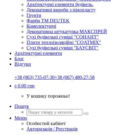
Архітектурні елементи будівель.
Декоративні вироби з пінопласту
Грунти
Фарби ТМ DEUTEK
Комплектуючі
Декоративна штукатурка МАКСПРЕЙ
Сухі будівельні суміші "СОНАНТ"
Плити теплоізоляційні "COATMIX"
Сухі будівельні суміші "БАУСВІТ"
Архітектурні елементи
Блог
Відгуки
+38 (063) 735-07-30
+38 (067) 480-27-58
0.00 грн
0
У кошику порожньо!
Пошук
Меню
Особистий кабінет
Авторизація / Реєстрація