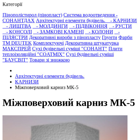
Категорії
Пінополістирол (пінопласт)
Система водоотведення -
СОНАНТДАХ
Архітектурні елементи будівель.
- КАРНИЗИ
- ЛИШТВА
- МОЛДИНГИ
- ПІДВІКОННЯ
- РУСТИ
- КОНСОЛІ
- ЗАМКОВІ КАМЕНІ
- КОЛОНИ
-
ПІЛЯСТРИ
Декоративні вироби з пінопласту
Грунти
Фарби
ТМ DEUTEK
Комплектуючі
Декоративна штукатурка
МАКСПРЕЙ
Сухі будівельні суміші "СОНАНТ"
Плити
теплоізоляційні "COATMIX"
Сухі будівельні суміші
"БАУСВІТ"
Товари зі знижкою
Архітектурні елементи будівель.
КАРНИЗИ
Міжповерховий карниз МК-5
Міжповерховий карниз МК-5