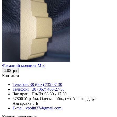
Фасадний молдинг М-3
1.00 грн
Контакти
Телефон: 38 (063) 735-07-30
Телефон: +38 (067) 480-27-58
Час праці: Пн-Пт 08:30 - 17:30
67806 Україна, Одеська обл., смт Авангард вул.
Ангарська 5-Б
E-mail: vpoliti37@gmail.com
Корисні посилання