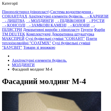
Категорії
Пінополістирол (пінопласт)
Система водоотведення -
СОНАНТДАХ
Архітектурні елементи будівель.
- КАРНИЗИ
- ЛИШТВА
- МОЛДИНГИ
- ПІДВІКОННЯ
- РУСТИ
- КОНСОЛІ
- ЗАМКОВІ КАМЕНІ
- КОЛОНИ
-
ПІЛЯСТРИ
Декоративні вироби з пінопласту
Грунти
Фарби
ТМ DEUTEK
Комплектуючі
Декоративна штукатурка
МАКСПРЕЙ
Сухі будівельні суміші "СОНАНТ"
Плити
теплоізоляційні "COATMIX"
Сухі будівельні суміші
"БАУСВІТ"
Товари зі знижкою
Архітектурні елементи будівель.
МОЛДИНГИ
Фасадний молдинг М-4
Фасадний молдинг М-4