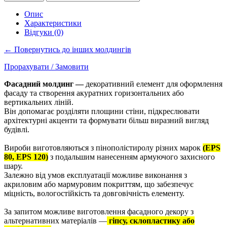
Опис
Характеристики
Відгуки (0)
← Повернутись до інших молдингів
Прорахувати / Замовити
Фасадний молдинг —
декоративний елемент для оформлення
фасаду та створення акуратних горизонтальних або
вертикальних ліній.
Він допомагає розділяти площини стіни, підкреслювати
архітектурні акценти та формувати більш виразний вигляд
будівлі.
Вироби виготовляються з пінополістиролу різних марок
(EPS
80, EPS 120)
з подальшим нанесенням армуючого захисного
шару.
Залежно від умов експлуатації можливе виконання з
акриловим або мармуровим покриттям, що забезпечує
міцність, вологостійкість та довговічність елементу.
За запитом можливе виготовлення фасадного декору з
альтернативних матеріалів —
гіпсу, склопластику або