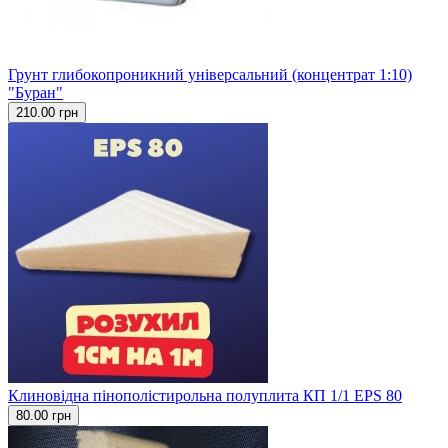
Грунт глибокопроникний універсальний (концентрат 1:10)
"Буран"
210.00 грн
Клиновідна пінополістирольна полуплита КП 1/1 EPS 80
80.00 грн