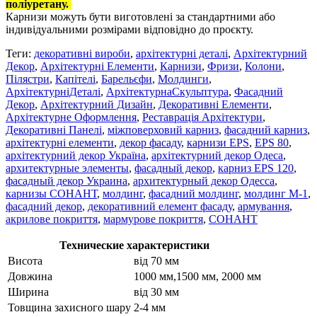
поліуретану.
Карнизи можуть бути виготовлені за стандартними або
індивідуальними розмірами відповідно до проєкту.
Теги:
декоративні вироби
,
архітектурні деталі
,
Архітектурний
Декор
,
Архітектурні Елементи
,
Карнизи
,
Фризи
,
Колони
,
Пілястри
,
Капітелі
,
Барельєфи
,
Молдинги
,
АрхітектурніДеталі
,
АрхітектурнаСкульптура
,
Фасадний
Декор
,
Архітектурний Дизайн
,
Декоративні Елементи
,
Архітектурне Оформлення
,
Реставрація Архітектури
,
Декоративні Панелі
,
міжповерховий карниз
,
фасадний карниз
,
архітектурні елементи
,
декор фасаду
,
карнизи EPS
,
EPS 80
,
архітектурний декор Україна
,
архітектурний декор Одеса
,
архитектурные элементы
,
фасадный декор
,
карниз EPS 120
,
фасадный декор Украина
,
архитектурный декор Одесса
,
карнизы СОНАНТ
,
молдинг
,
фасадний молдинг
,
молдинг М-1
,
фасадний декор
,
декоративний елемент фасаду
,
армування
,
акрилове покриття
,
мармурове покриття
,
СОНАНТ
Технические характеристики
Висота
від 70 мм
Довжина
1000 мм,1500 мм, 2000 мм
Ширина
від 30 мм
Товщина захисного шару
2-4 мм