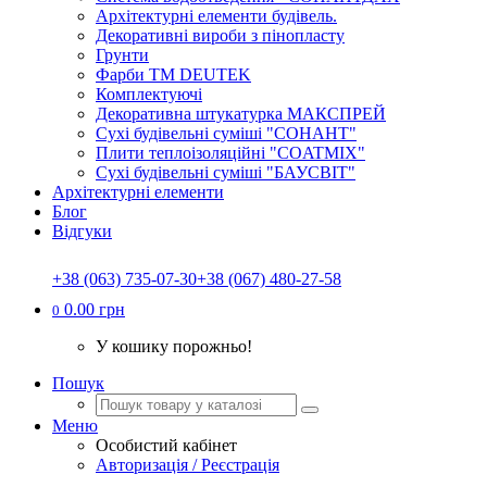
Архітектурні елементи будівель.
Декоративні вироби з пінопласту
Грунти
Фарби ТМ DEUTEK
Комплектуючі
Декоративна штукатурка МАКСПРЕЙ
Сухі будівельні суміші "СОНАНТ"
Плити теплоізоляційні "COATMIX"
Сухі будівельні суміші "БАУСВІТ"
Архітектурні елементи
Блог
Відгуки
+38 (063) 735-07-30
+38 (067) 480-27-58
0.00 грн
0
У кошику порожньо!
Пошук
Меню
Особистий кабінет
Авторизація / Реєстрація