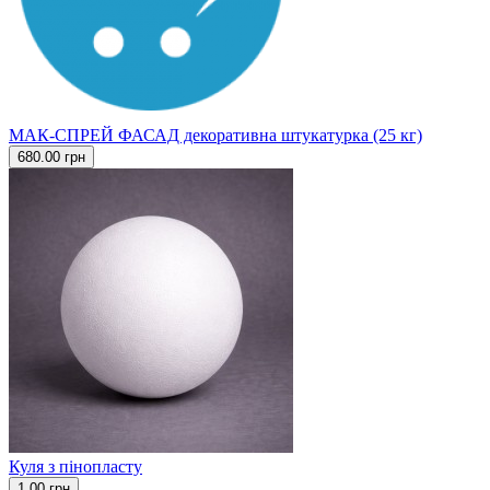
МАК-СПРЕЙ ФАСАД декоративна штукатурка (25 кг)
680.00 грн
Куля з пінопласту
1.00 грн