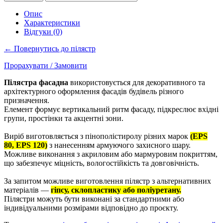
Опис
Характеристики
Відгуки (0)
← Повернутись до пілястр
Прорахувати / Замовити
Пілястра фасадна
використовується для декоративного та
архітектурного оформлення фасадів будівель різного
призначення.
Елемент формує вертикальний ритм фасаду, підкреслює вхідні
групи, простінки та акцентні зони.
Виріб виготовляється з пінополістиролу різних марок
(EPS
80, EPS 120)
з нанесенням армуючого захисного шару.
Можливе виконання з акриловим або мармуровим покриттям,
що забезпечує міцність, вологостійкість та довговічність.
За запитом можливе виготовлення пілястр з альтернативних
матеріалів —
гіпсу, склопластику або поліуретану.
Пілястри можуть бути виконані за стандартними або
індивідуальними розмірами відповідно до проєкту.