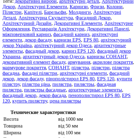
Теги:
декоративні вироби
,
архітектурні деталі
,
Архітектурний
Декор
,
Архітектурні Елементи
,
Карнизи
,
Фризи
,
Колони
,
Пілястри
,
Капітелі
,
Барельєфи
,
Молдинги
,
Архітектурні
Деталі
,
Архітектурна Скульптура
,
Фасадний Декор
,
Архітектурний Дизайн
,
Декоративні Елементи
,
Архітектурне
Оформлення
,
Реставрація Архітектури
,
Декоративні Панелі
,
міжповерховий карниз
,
фасадний карниз
,
архітектурні
елементи
,
декор фасаду
,
карнизи EPS
,
EPS 80
,
архітектурний
декор Україна
,
архітектурний декор Одеса
,
архитектурные
элементы
,
фасадный декор
,
карниз EPS 120
,
фасадный декор
Украина
,
архитектурный декор Одесса
,
карнизы СОНАНТ
,
декоративний елемент фасаду
,
армування
,
акрилове покриття
,
мармурове покриття
,
СОНАНТ
,
пілястра
,
пілястри
,
пілястра
фасадна
,
фасадні пілястри
,
архітектурні елементи
,
фасадний
декор
,
декор фасаду
,
пінополістирол EPS 80
,
EPS 120
,
купити
пілястру
,
пілястра ціна
,
пилястра
,
пилястры
,
фасадная
пилястра
,
пилястры фасадные
,
архитектурные элементы
,
фасадный декор
,
декор фасада
,
пенополистирол EPS 80
,
EPS
120
,
купить пилястру
,
цена пилястры
Технические характеристики
Висота
від 1000 мм
Товщина
від 50 мм
Ширина
від 100 мм