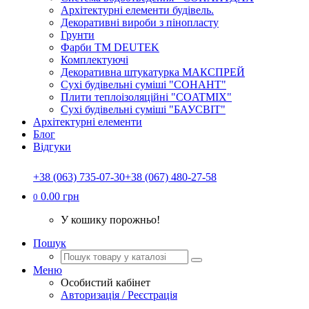
Архітектурні елементи будівель.
Декоративні вироби з пінопласту
Грунти
Фарби ТМ DEUTEK
Комплектуючі
Декоративна штукатурка МАКСПРЕЙ
Сухі будівельні суміші "СОНАНТ"
Плити теплоізоляційні "COATMIX"
Сухі будівельні суміші "БАУСВІТ"
Архітектурні елементи
Блог
Відгуки
+38 (063) 735-07-30
+38 (067) 480-27-58
0.00 грн
0
У кошику порожньо!
Пошук
Меню
Особистий кабінет
Авторизація / Реєстрація