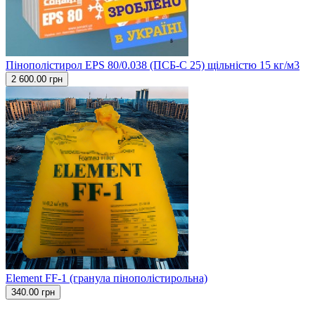
Пінополістирол EPS 80/0.038 (ПСБ-С 25) щільністю 15 кг/м3
2 600.00 грн
Element FF-1 (гранула пінополістирольна)
340.00 грн