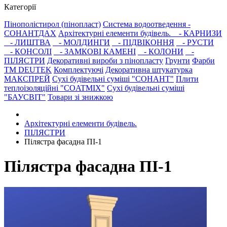
Категорії
Пінополістирол (пінопласт)
Система водоотведення -
СОНАНТДАХ
Архітектурні елементи будівель.
- КАРНИЗИ
- ЛИШТВА
- МОЛДИНГИ
- ПІДВІКОННЯ
- РУСТИ
- КОНСОЛІ
- ЗАМКОВІ КАМЕНІ
- КОЛОНИ
-
ПІЛЯСТРИ
Декоративні вироби з пінопласту
Грунти
Фарби
ТМ DEUTEK
Комплектуючі
Декоративна штукатурка
МАКСПРЕЙ
Сухі будівельні суміші "СОНАНТ"
Плити
теплоізоляційні "COATMIX"
Сухі будівельні суміші
"БАУСВІТ"
Товари зі знижкою
Архітектурні елементи будівель.
ПІЛЯСТРИ
Пілястра фасадна ПІ-1
Пілястра фасадна ПІ-1