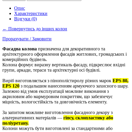
Опис
Характеристики
Відгуки (0)
← Повернутись до інших колон
Прорахувати / Замовити
Фасадна колона
призначена для декоративного та
архітектурного оформлення фасадів житлових, громадських і
комерційних будівель.
Колона формує виразну вертикаль фасаду, підкреслює вхідні
групи, аркади, тераси та архітектурні осі будівлі.
Виріб виготовляється з пінополістиролу різних марок
EPS 80,
EPS 120
з подальшим нанесенням армуючого захисного шару.
Залежно від умов експлуатації можливе виконання з
акриловим або мармуровим покриттям, що забезпечує
міцність, вологостійкість та довговічність елементу.
За запитом можливе виготовлення фасадного декору з
альтернативних матеріалів —
гіпсу, склопластику або
поліуретану.
Колони можуть бути виготовлені за стандартними або