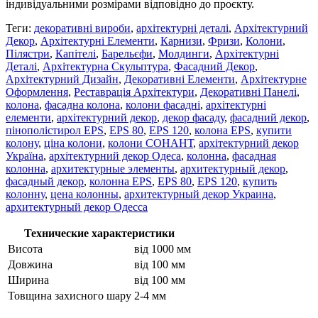
індивідуальними розмірами відповідно до проєкту.
Теги:
декоративні вироби
,
архітектурні деталі
,
Архітектурний
Декор
,
Архітектурні Елементи
,
Карнизи
,
Фризи
,
Колони
,
Пілястри
,
Капітелі
,
Барельєфи
,
Молдинги
,
Архітектурні
Деталі
,
Архітектурна Скульптура
,
Фасадний Декор
,
Архітектурний Дизайн
,
Декоративні Елементи
,
Архітектурне
Оформлення
,
Реставрація Архітектури
,
Декоративні Панелі
,
колона
,
фасадна колона
,
колони фасадні
,
архітектурні
елементи
,
архітектурний декор
,
декор фасаду
,
фасадний декор
,
пінополістирол EPS
,
EPS 80
,
EPS 120
,
колона EPS
,
купити
колону
,
ціна колони
,
колони СОНАНТ
,
архітектурний декор
Україна
,
архітектурний декор Одеса
,
колонна
,
фасадная
колонна
,
архитектурные элементы
,
архитектурный декор
,
фасадный декор
,
колонна EPS
,
EPS 80
,
EPS 120
,
купить
колонну
,
цена колонны
,
архитектурный декор Украина
,
архитектурный декор Одесса
Технические характеристики
Висота
від 1000 мм
Довжина
від 100 мм
Ширина
від 100 мм
Товщина захисного шару
2-4 мм