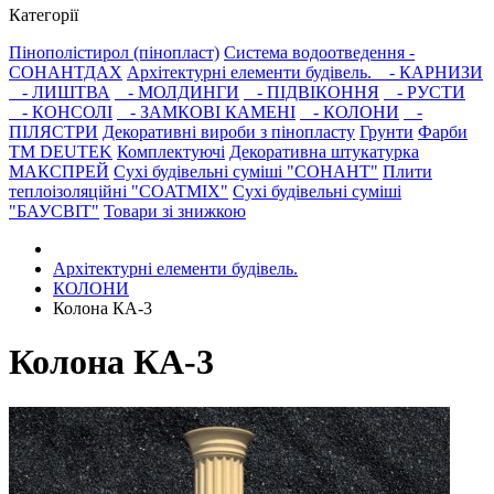
Категорії
Пінополістирол (пінопласт)
Система водоотведення -
СОНАНТДАХ
Архітектурні елементи будівель.
- КАРНИЗИ
- ЛИШТВА
- МОЛДИНГИ
- ПІДВІКОННЯ
- РУСТИ
- КОНСОЛІ
- ЗАМКОВІ КАМЕНІ
- КОЛОНИ
-
ПІЛЯСТРИ
Декоративні вироби з пінопласту
Грунти
Фарби
ТМ DEUTEK
Комплектуючі
Декоративна штукатурка
МАКСПРЕЙ
Сухі будівельні суміші "СОНАНТ"
Плити
теплоізоляційні "COATMIX"
Сухі будівельні суміші
"БАУСВІТ"
Товари зі знижкою
Архітектурні елементи будівель.
КОЛОНИ
Колона КА-3
Колона КА-3