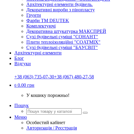
Архітектурні елементи будівель.
Декоративні вироби з пінопласту
Грунти
Фарби ТМ DEUTEK
Комплектуючі
Декоративна штукатурка МАКСПРЕЙ
Сухі будівельні суміші "СОНАНТ"
Плити теплоізоляційні "COATMIX"
Сухі будівельні суміші "БАУСВІТ"
Архітектурні елементи
Блог
Відгуки
+38 (063) 735-07-30
+38 (067) 480-27-58
0.00 грн
0
У кошику порожньо!
Пошук
Меню
Особистий кабінет
Авторизація / Реєстрація