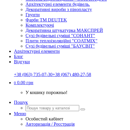
Архітектурні елементи будівель.
Декоративні вироби з пінопласту
Грунти
Фарби ТМ DEUTEK
Комплектуючі
Декоративна штукатурка МАКСПРЕЙ
Сухі будівельні суміші "СОНАНТ"
Плити теплоізоляційні "COATMIX"
Сухі будівельні суміші "БАУСВІТ"
Архітектурні елементи
Блог
Відгуки
+38 (063) 735-07-30
+38 (067) 480-27-58
0.00 грн
0
У кошику порожньо!
Пошук
Меню
Особистий кабінет
Авторизація / Реєстрація