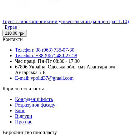
Грунт глибокопроникний універсальний (концентрат 1:10)
"Буран"
210.00 грн
Контакти
Телефон: 38 (063) 735-07-30
Телефон: +38 (067) 480-27-58
Час праці: Пн-Пт 08:30 - 17:30
67806 Україна, Одеська обл., смт Авангард вул.
Ангарська 5-Б
E-mail: vpoliti37@gmail.com
Корисні посилання
Конфіденційність
Розрахунок фасаду
Блог
Відгуки
Про нас
Виробництво пінопласту