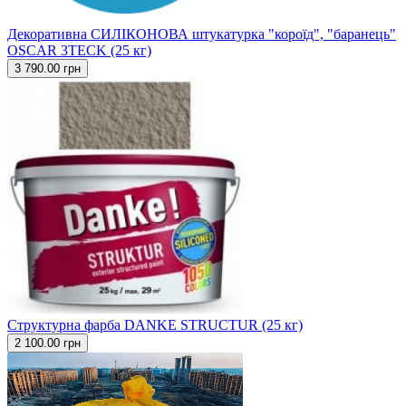
Декоративна СИЛІКОНОВА штукатурка "короїд", "баранець"
OSCAR 3TECK (25 кг)
3 790.00 грн
Структурна фарба DANKE STRUCTUR (25 кг)
2 100.00 грн