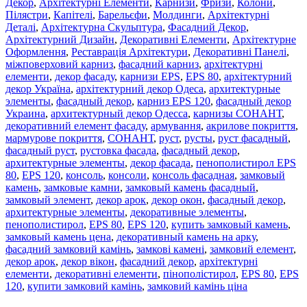
Декор
,
Архітектурні Елементи
,
Карнизи
,
Фризи
,
Колони
,
Пілястри
,
Капітелі
,
Барельєфи
,
Молдинги
,
Архітектурні
Деталі
,
Архітектурна Скульптура
,
Фасадний Декор
,
Архітектурний Дизайн
,
Декоративні Елементи
,
Архітектурне
Оформлення
,
Реставрація Архітектури
,
Декоративні Панелі
,
міжповерховий карниз
,
фасадний карниз
,
архітектурні
елементи
,
декор фасаду
,
карнизи EPS
,
EPS 80
,
архітектурний
декор Україна
,
архітектурний декор Одеса
,
архитектурные
элементы
,
фасадный декор
,
карниз EPS 120
,
фасадный декор
Украина
,
архитектурный декор Одесса
,
карнизы СОНАНТ
,
декоративний елемент фасаду
,
армування
,
акрилове покриття
,
мармурове покриття
,
СОНАНТ
,
руст
,
русты
,
руст фасадный
,
фасадный руст
,
рустовка фасада
,
фасадный декор
,
архитектурные элементы
,
декор фасада
,
пенополистирол EPS
80
,
EPS 120
,
консоль
,
консоли
,
консоль фасадная
,
замковый
камень
,
замковые камни
,
замковый камень фасадный
,
замковый элемент
,
декор арок
,
декор окон
,
фасадный декор
,
архитектурные элементы
,
декоративные элементы
,
пенополистирол
,
EPS 80
,
EPS 120
,
купить замковый камень
,
замковый камень цена
,
декоративный камень на арку
,
фасадний замковий камінь
,
замкові камені
,
замковий елемент
,
декор арок
,
декор вікон
,
фасадний декор
,
архітектурні
елементи
,
декоративні елементи
,
пінополістирол
,
EPS 80
,
EPS
120
,
купити замковий камінь
,
замковий камінь ціна