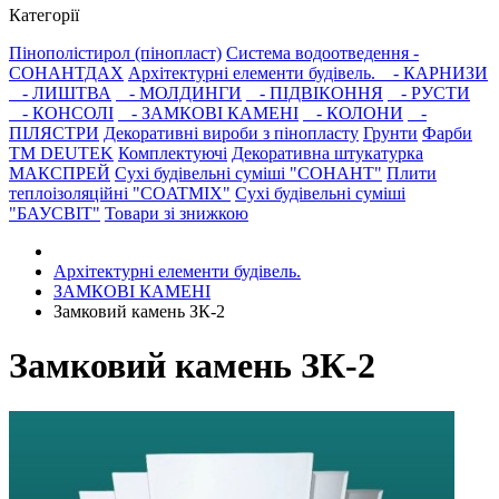
Категорії
Пінополістирол (пінопласт)
Система водоотведення -
СОНАНТДАХ
Архітектурні елементи будівель.
- КАРНИЗИ
- ЛИШТВА
- МОЛДИНГИ
- ПІДВІКОННЯ
- РУСТИ
- КОНСОЛІ
- ЗАМКОВІ КАМЕНІ
- КОЛОНИ
-
ПІЛЯСТРИ
Декоративні вироби з пінопласту
Грунти
Фарби
ТМ DEUTEK
Комплектуючі
Декоративна штукатурка
МАКСПРЕЙ
Сухі будівельні суміші "СОНАНТ"
Плити
теплоізоляційні "COATMIX"
Сухі будівельні суміші
"БАУСВІТ"
Товари зі знижкою
Архітектурні елементи будівель.
ЗАМКОВІ КАМЕНІ
Замковий камень ЗК-2
Замковий камень ЗК-2