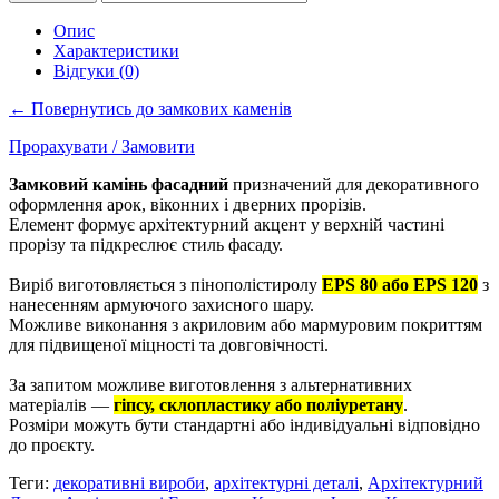
Опис
Характеристики
Відгуки (0)
← Повернутись до замкових каменів
Прорахувати / Замовити
Замковий камінь фасадний
призначений для декоративного
оформлення арок, віконних і дверних прорізів.
Елемент формує архітектурний акцент у верхній частині
прорізу та підкреслює стиль фасаду.
Виріб виготовляється з пінополістиролу
EPS 80 або EPS 120
з
нанесенням армуючого захисного шару.
Можливе виконання з акриловим або мармуровим покриттям
для підвищеної міцності та довговічності.
За запитом можливе виготовлення з альтернативних
матеріалів —
гіпсу, склопластику або поліуретану
.
Розміри можуть бути стандартні або індивідуальні відповідно
до проєкту.
Теги:
декоративні вироби
,
архітектурні деталі
,
Архітектурний