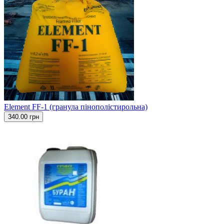
Element FF-1 (гранула пінополістирольна)
340.00 грн