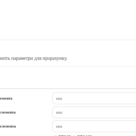
в
вніть параметри для прорахунку.
лемента
елемента
елемента