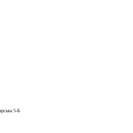
арська 5-Б