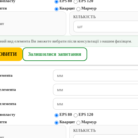
нопласту
EPS 80
EPS 120
иття
Кварцит
Мармур
КІЛЬКІСТЬ
/шт
ний вид елемента Ви зможете вибрати після консультації з нашим фахівцем.
ОВИТИ
Залишилися запитання
лемента
елемента
елемента
нопласту
EPS 80
EPS 120
иття
Кварцит
Мармур
КІЛЬКІСТЬ
/шт