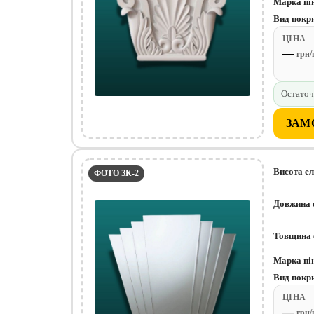
Марка пі
Вид покр
ЦІНА
—
грн
Остаточ
ЗАМ
Висота е
ФОТО ЗК-2
Довжина 
Товщина 
Марка пі
Вид покр
ЦІНА
—
грн