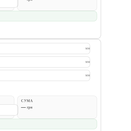
мм
мм
мм
СУМА
—
грн