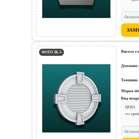
Остаточ
ЗАМ
Висота е
ФОТО ЗК-3
Довжина 
Товщина 
Марка пі
Вид покр
ЦІНА
—
грн
Остаточ