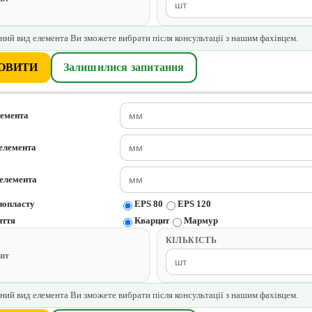
ний вид елемента Ви зможете вибрати після консультації з нашим фахівцем.
ОВИТИ
Залишилися запитання
лемента
елемента
елемента
нопласту
EPS 80
EPS 120
иття
Кварцит
Мармур
КІЛЬКІСТЬ
/шт
ний вид елемента Ви зможете вибрати після консультації з нашим фахівцем.