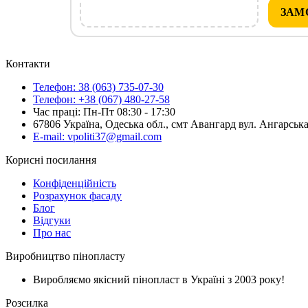
ЗАМ
Контакти
Телефон: 38 (063) 735-07-30
Телефон: +38 (067) 480-27-58
Час праці: Пн-Пт 08:30 - 17:30
67806 Україна, Одеська обл., смт Авангард вул. Ангарська
E-mail: vpoliti37@gmail.com
Корисні посилання
Конфіденційність
Розрахунок фасаду
Блог
Відгуки
Про нас
Виробництво пінопласту
Виробляємо якісний пінопласт в Україні з 2003 року!
Розсилка