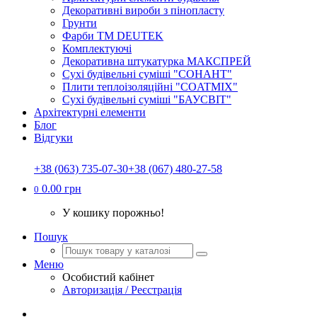
Декоративні вироби з пінопласту
Грунти
Фарби ТМ DEUTEK
Комплектуючі
Декоративна штукатурка МАКСПРЕЙ
Сухі будівельні суміші "СОНАНТ"
Плити теплоізоляційні "COATMIX"
Сухі будівельні суміші "БАУСВІТ"
Архітектурні елементи
Блог
Відгуки
+38 (063) 735-07-30
+38 (067) 480-27-58
0.00 грн
0
У кошику порожньо!
Пошук
Меню
Особистий кабінет
Авторизація / Реєстрація