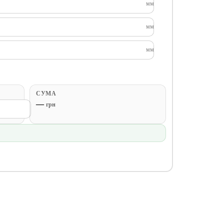
мм
мм
мм
СУМА
—
грн