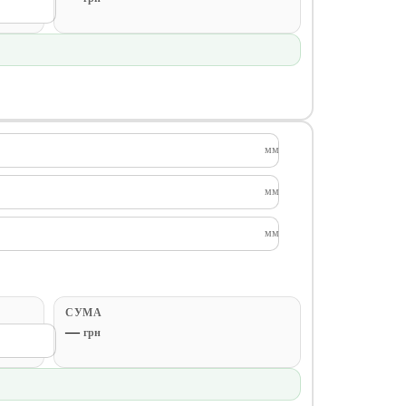
мм
мм
мм
СУМА
—
грн