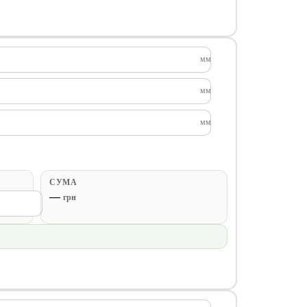
мм
мм
мм
СУМА
—
грн