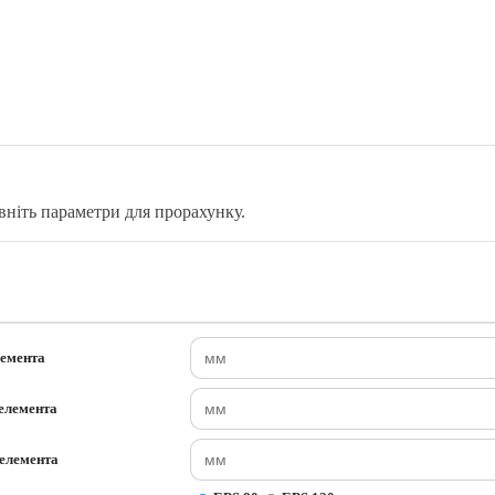
вніть параметри для прорахунку.
лемента
елемента
елемента