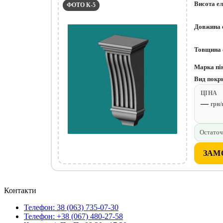
Висота е
ФОТО К-5
Довжина 
Товщина 
Марка пі
Вид покр
ЦІНА
—
грн
Остаточ
ЗАМ
Контакти
Телефон: 38 (063) 735-07-30
Телефон: +38 (067) 480-27-58