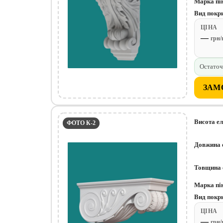
Марка пі
Вид покр
ЦІНА
—
грн
Остаточ
ЗАМ
Висота е
ФОТО К-2
Довжина 
Товщина 
Марка пі
Вид покр
ЦІНА
—
грн