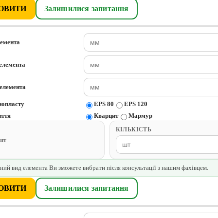
ОВИТИ
Залишилися запитання
лемента
елемента
елемента
нопласту
EPS 80
EPS 120
иття
Кварцит
Мармур
КІЛЬКІСТЬ
/шт
ний вид елемента Ви зможете вибрати після консультації з нашим фахівцем.
ОВИТИ
Залишилися запитання