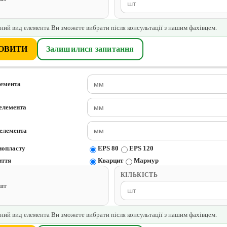
ний вид елемента Ви зможете вибрати після консультації з нашим фахівцем.
ОВИТИ
Залишилися запитання
лемента
елемента
елемента
нопласту
EPS 80
EPS 120
иття
Кварцит
Мармур
КІЛЬКІСТЬ
/шт
ний вид елемента Ви зможете вибрати після консультації з нашим фахівцем.