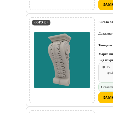
ЗАМ
Висота е
ФОТО К-4
Довжина 
Товщина 
Марка пі
Вид покр
ЦІНА
—
грн
Остаточ
ЗАМ