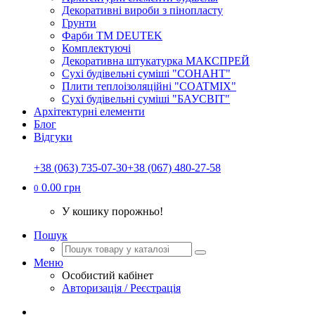
Декоративні вироби з пінопласту
Грунти
Фарби ТМ DEUTEK
Комплектуючі
Декоративна штукатурка МАКСПРЕЙ
Сухі будівельні суміші "СОНАНТ"
Плити теплоізоляційні "COATMIX"
Сухі будівельні суміші "БАУСВІТ"
Архітектурні елементи
Блог
Відгуки
+38 (063) 735-07-30
+38 (067) 480-27-58
0.00 грн
0
У кошику порожньо!
Пошук
Меню
Особистий кабінет
Авторизація / Реєстрація