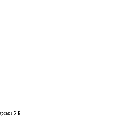
арська 5-Б