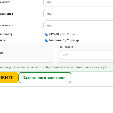
лемента
елемента
елемента
нопласту
EPS 80
EPS 120
иття
Кварцит
Мармур
КІЛЬКІСТЬ
/шт
ний вид елемента Ви зможете вибрати після консультації з нашим фахівцем.
ОВИТИ
Залишилися запитання