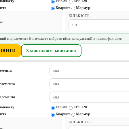
нопласту
EPS 80
EPS 120
иття
Кварцит
Мармур
КІЛЬКІСТЬ
/шт
ний вид елемента Ви зможете вибрати після консультації з нашим фахівцем.
ОВИТИ
Залишилися запитання
лемента
елемента
елемента
нопласту
EPS 80
EPS 120
иття
Кварцит
Мармур
КІЛЬКІСТЬ
/шт