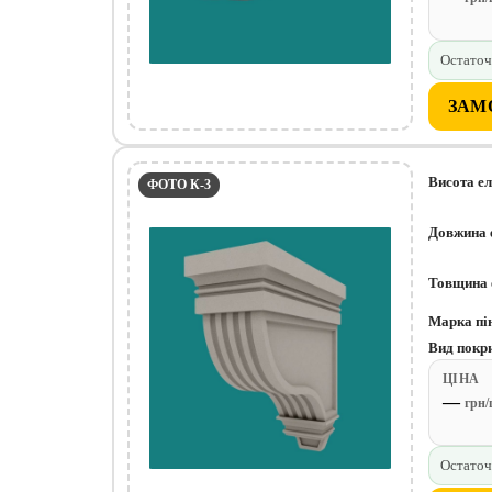
Остаточ
ЗАМ
Висота е
ФОТО К-3
Довжина 
Товщина 
Марка пі
Вид покр
ЦІНА
—
грн
Остаточ