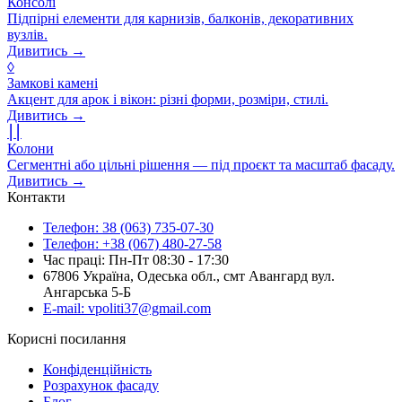
Консолі
Підпірні елементи для карнизів, балконів, декоративних
вузлів.
Дивитись →
◊
Замкові камені
Акцент для арок і вікон: різні форми, розміри, стилі.
Дивитись →
⎮⎮
Колони
Сегментні або цільні рішення — під проєкт та масштаб фасаду.
Дивитись →
Контакти
Телефон: 38 (063) 735-07-30
Телефон: +38 (067) 480-27-58
Час праці: Пн-Пт 08:30 - 17:30
67806 Україна, Одеська обл., смт Авангард вул.
Ангарська 5-Б
E-mail: vpoliti37@gmail.com
Корисні посилання
Конфіденційність
Розрахунок фасаду
Блог