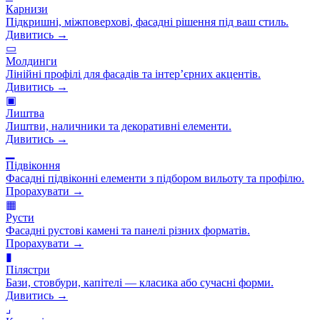
Карнизи
Підкришні, міжповерхові, фасадні рішення під ваш стиль.
Дивитись →
▭
Молдинги
Лінійні профілі для фасадів та інтер’єрних акцентів.
Дивитись →
▣
Лиштва
Лиштви, наличники та декоративні елементи.
Дивитись →
▁
Підвіконня
Фасадні підвіконні елементи з підбором вильоту та профілю.
Прорахувати →
▦
Русти
Фасадні рустові камені та панелі різних форматів.
Прорахувати →
▮
Пілястри
Бази, стовбури, капітелі — класика або сучасні форми.
Дивитись →
⌟