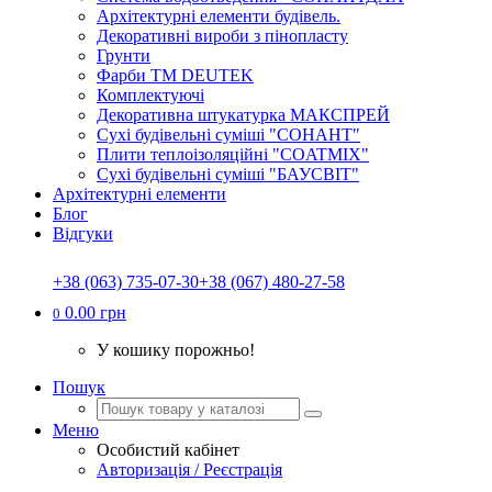
Архітектурні елементи будівель.
Декоративні вироби з пінопласту
Грунти
Фарби ТМ DEUTEK
Комплектуючі
Декоративна штукатурка МАКСПРЕЙ
Сухі будівельні суміші "СОНАНТ"
Плити теплоізоляційні "COATMIX"
Сухі будівельні суміші "БАУСВІТ"
Архітектурні елементи
Блог
Відгуки
+38 (063) 735-07-30
+38 (067) 480-27-58
0.00 грн
0
У кошику порожньо!
Пошук
Меню
Особистий кабінет
Авторизація / Реєстрація