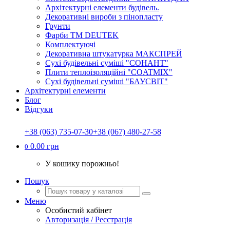
Архітектурні елементи будівель.
Декоративні вироби з пінопласту
Грунти
Фарби ТМ DEUTEK
Комплектуючі
Декоративна штукатурка МАКСПРЕЙ
Сухі будівельні суміші "СОНАНТ"
Плити теплоізоляційні "COATMIX"
Сухі будівельні суміші "БАУСВІТ"
Архітектурні елементи
Блог
Відгуки
+38 (063) 735-07-30
+38 (067) 480-27-58
0.00 грн
0
У кошику порожньо!
Пошук
Меню
Особистий кабінет
Авторизація / Реєстрація