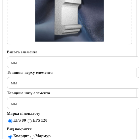
Висота елемента
Товщина верху елемента
Товщина низу елемента
Марка пінопласту
EPS 80
EPS 120
Вид покриття
Кварцит
Мармур