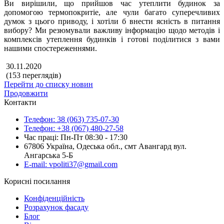
Ви вирішили, що прийшов час утеплити будинок за
допомогою термопокритіе, але чули багато суперечливих
думок з цього приводу, і хотіли б внести ясність в питання
вибору? Ми резюмували важливу інформацію щодо методів і
комплексів утеплення будинків і готові поділитися з вами
нашими спостереженнями.
30.11.2020
(153 переглядів)
Перейти до списку новин
Продовжити
Контакти
Телефон: 38 (063) 735-07-30
Телефон: +38 (067) 480-27-58
Час праці: Пн-Пт 08:30 - 17:30
67806 Україна, Одеська обл., смт Авангард вул.
Ангарська 5-Б
E-mail: vpoliti37@gmail.com
Корисні посилання
Конфіденційність
Розрахунок фасаду
Блог