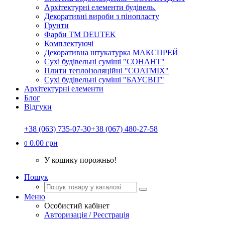
Архітектурні елементи будівель.
Декоративні вироби з пінопласту
Грунти
Фарби ТМ DEUTEK
Комплектуючі
Декоративна штукатурка МАКСПРЕЙ
Сухі будівельні суміші "СОНАНТ"
Плити теплоізоляційні "COATMIX"
Сухі будівельні суміші "БАУСВІТ"
Архітектурні елементи
Блог
Відгуки
+38 (063) 735-07-30
+38 (067) 480-27-58
0.00 грн
0
У кошику порожньо!
Пошук
Меню
Особистий кабінет
Авторизація / Реєстрація