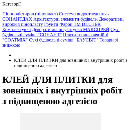
Категорії
Пінополістирол (пінопласт)
Система водоотведення -
СОНАНТДАХ
Архітектурні елементи будівель.
Декоративні
вироби з пінопласту
Грунти
Фарби ТМ DEUTEK
Комплектуючі
Декоративна штукатурка МАКСПРЕЙ
Сухі
будівельні суміші "СОНАНТ"
Плити теплоізоляційні
"COATMIX"
Сухі будівельні суміші "БАУСВІТ"
Товари зі
знижкою
КЛЕЙ ДЛЯ ПЛИТКИ для зовнішніх і внутрішніх робіт з
підвищеною адгезією
КЛЕЙ ДЛЯ ПЛИТКИ для
зовнішніх і внутрішніх робіт
з підвищеною адгезією