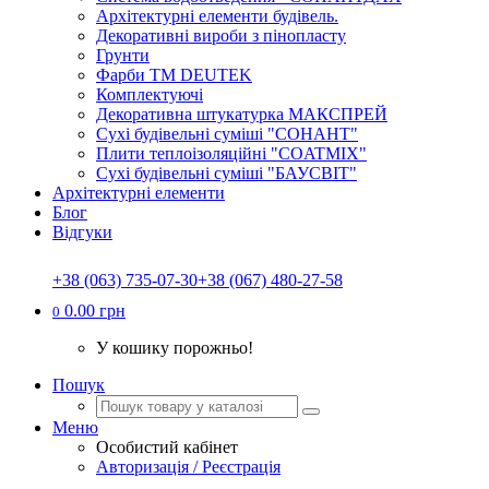
Архітектурні елементи будівель.
Декоративні вироби з пінопласту
Грунти
Фарби ТМ DEUTEK
Комплектуючі
Декоративна штукатурка МАКСПРЕЙ
Сухі будівельні суміші "СОНАНТ"
Плити теплоізоляційні "COATMIX"
Сухі будівельні суміші "БАУСВІТ"
Архітектурні елементи
Блог
Відгуки
+38 (063) 735-07-30
+38 (067) 480-27-58
0.00 грн
0
У кошику порожньо!
Пошук
Меню
Особистий кабінет
Авторизація / Реєстрація