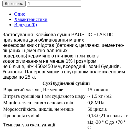
До кошика
Опис
Характеристики
Відгуки (0)
Застосування. Клейкова суміш BAUSTIC ELASTIC
призначена для облицювання міцних
недеформівних підстав (бетонних, цегляних, цементно-
піщаних і цементно-вапняних
поверхонь) керамічною плиткою і плиткою з
водопоглинанням не менше 1% і розміром
не більше, ніж 450х450 мм, всередині і зовні будинків.
Упаковка. Паперові мішки з внутрішнім поліетиленовим
шаром по 25 кг.
Сухі будівельні суміші
Відкритий час, хв., Не менше
15 хвилин
Витрата суміші на 1 мм суцільного шару
~ 1,5 кг / м2
Міцність зчеплення з основою min
0,8 МПа
Морозостійкість, циклів, не менше
50 циклів
Пропорція суміші
0,18-0,21 л води / кг
від -30 ° C до +70 °
Температура експлуатації
С