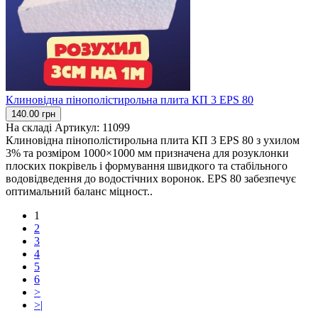
Клиновідна пінополістирольна плита КП 3 EPS 80
140.00 грн
На складі
Артикул:
11099
Клиновідна пінополістирольна плита КП 3 EPS 80 з ухилом
3% та розміром 1000×1000 мм призначена для розуклонки
плоских покрівель і формування швидкого та стабільного
водовідведення до водостічних воронок. EPS 80 забезпечує
оптимальний баланс міцност..
1
2
3
4
5
6
>
>|