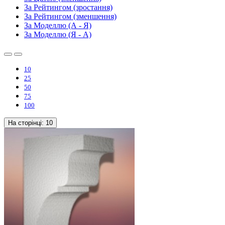
За Рейтингом (зростання)
За Рейтингом (зменшення)
За Моделлю (А - Я)
За Моделлю (Я - А)
10
25
50
75
100
На сторінці:
10