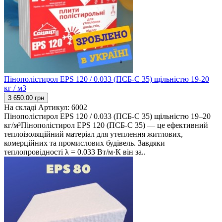
Пінополістирол EPS 120 / 0.033 (ПСБ-С 35) щільністю 19-20
кг / м3
3 650.00 грн
На складі
Артикул:
6002
Пінополістирол EPS 120 / 0.033 (ПСБ-С 35) щільністю 19–20
кг/м³Пінополістирол EPS 120 (ПСБ-С 35) — це ефективний
теплоізоляційний матеріал для утеплення житлових,
комерційних та промислових будівель. Завдяки
теплопровідності λ = 0.033 Вт/м·К він за..