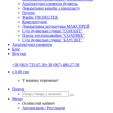
Архітектурні елементи будівель.
Декоративні вироби з пінопласту
Грунти
Фарби ТМ DEUTEK
Комплектуючі
Декоративна штукатурка МАКСПРЕЙ
Сухі будівельні суміші "СОНАНТ"
Плити теплоізоляційні "COATMIX"
Сухі будівельні суміші "БАУСВІТ"
Архітектурні елементи
Блог
Відгуки
+38 (063) 735-07-30
+38 (067) 480-27-58
0.00 грн
0
У кошику порожньо!
Пошук
Меню
Особистий кабінет
Авторизація / Реєстрація