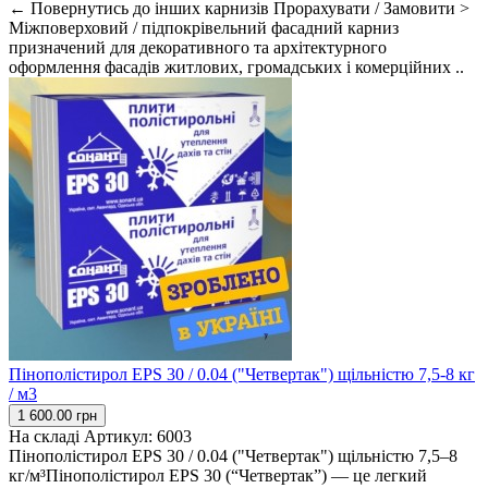
← Повернутись до інших карнизів Прорахувати / Замовити >
Міжповерховий / підпокрівельний фасадний карниз
призначений для декоративного та архітектурного
оформлення фасадів житлових, громадських і комерційних ..
Пінополістирол EPS 30 / 0.04 ("Четвертак") щільністю 7,5-8 кг
/ м3
1 600.00 грн
На складі
Артикул:
6003
Пінополістирол EPS 30 / 0.04 ("Четвертак") щільністю 7,5–8
кг/м³Пінополістирол EPS 30 (“Четвертак”) — це легкий