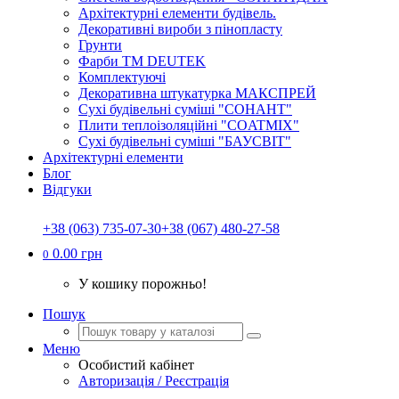
Архітектурні елементи будівель.
Декоративні вироби з пінопласту
Грунти
Фарби ТМ DEUTEK
Комплектуючі
Декоративна штукатурка МАКСПРЕЙ
Сухі будівельні суміші "СОНАНТ"
Плити теплоізоляційні "COATMIX"
Сухі будівельні суміші "БАУСВІТ"
Архітектурні елементи
Блог
Відгуки
+38 (063) 735-07-30
+38 (067) 480-27-58
0.00 грн
0
У кошику порожньо!
Пошук
Меню
Особистий кабінет
Авторизація / Реєстрація