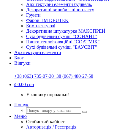
Архітектурні елементи будівель.
Декоративні вироби з пінопласту
Грунти
Фарби ТМ DEUTEK
Комплектуючі
Декоративна штукатурка МАКСПРЕЙ
Сухі будівельні суміші "СОНАНТ"
Плити теплоізоляційні "COATMIX"
Сухі будівельні суміші "БАУСВІТ"
Архітектурні елементи
Блог
Відгуки
+38 (063) 735-07-30
+38 (067) 480-27-58
0.00 грн
0
У кошику порожньо!
Пошук
Меню
Особистий кабінет
Авторизація / Реєстрація