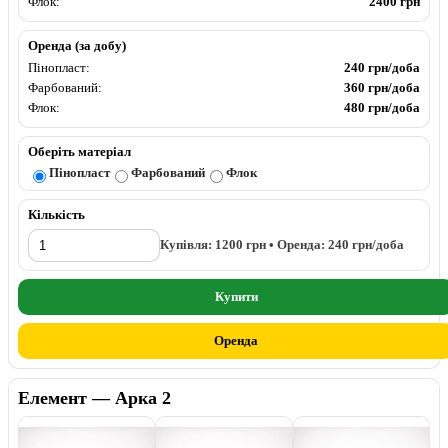
Флок:
2400 грн
Оренда (за добу)
Пінопласт:
240 грн/доба
Фарбований:
360 грн/доба
Флок:
480 грн/доба
Оберіть матеріал
Пінопласт
Фарбований
Флок
Кількість
Купівля:
1200
грн • Оренда:
240
грн/доба
Купити
Оренда
Елемент — Арка 2