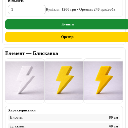
Кількість
Купівля:
1200
грн • Оренда:
240
грн/доба
Купити
Оренда
Елемент — Блискавка
Пінопласт
Фарбований
Флок
Характеристики
Висота:
80 см
Довжина:
40 см