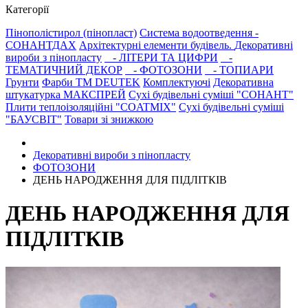
Категорії
Пінополістирол (пінопласт)
Система водоотведення -
СОНАНТДАХ
Архітектурні елементи будівель.
Декоративні
вироби з пінопласту
- ЛІТЕРИ ТА ЦИФРИ
-
ТЕМАТИЧНИЙ ДЕКОР
- ФОТОЗОНИ
- ТОПИАРИ
Грунти
Фарби ТМ DEUTEK
Комплектуючі
Декоративна
штукатурка МАКСПРЕЙ
Сухі будівельні суміші "СОНАНТ"
Плити теплоізоляційні "COATMIX"
Сухі будівельні суміші
"БАУСВІТ"
Товари зі знижкою
Декоративні вироби з пінопласту
ФОТОЗОНИ
ДЕНЬ НАРОДЖЕННЯ ДЛЯ ПІДЛІТКІВ
ДЕНЬ НАРОДЖЕННЯ ДЛЯ
ПІДЛІТКІВ