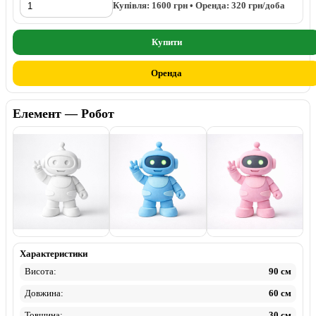
Купівля:
1600
грн • Оренда:
320
грн/доба
Купити
Оренда
Елемент — Робот
Пінопласт
Фарбований
Флок
Характеристики
Висота:
90 см
Довжина:
60 см
Товщина:
30 см