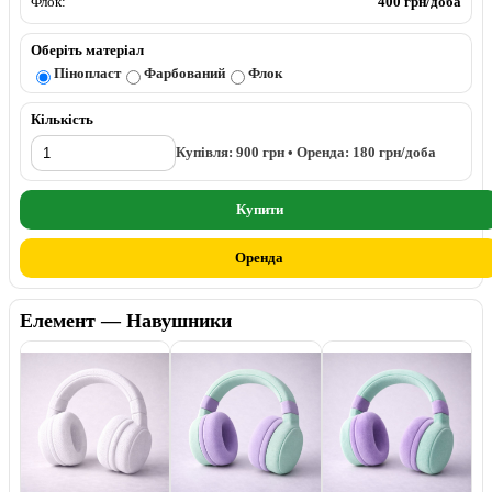
Флок:
400 грн/доба
Оберіть матеріал
Пінопласт
Фарбований
Флок
Кількість
Купівля:
900
грн • Оренда:
180
грн/доба
Купити
Оренда
Елемент — Навушники