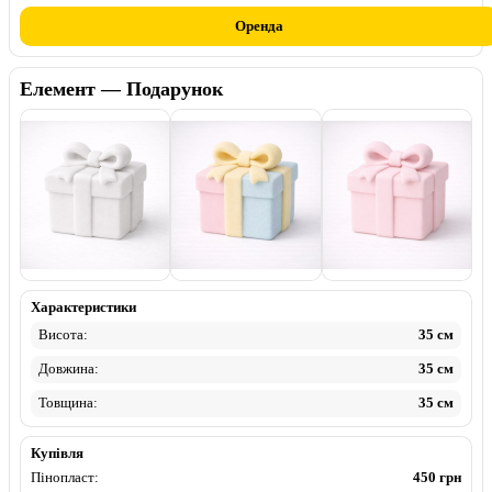
Оренда
Елемент — Подарунок
Пінопласт
Фарбований
Флок
Характеристики
Висота:
35 см
Довжина:
35 см
Товщина:
35 см
Купівля
Пінопласт:
450 грн