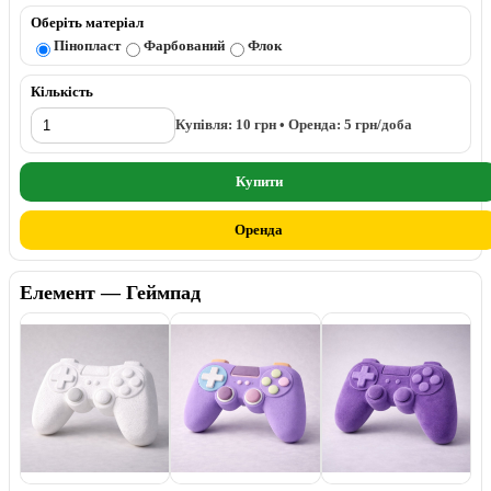
Оберіть матеріал
Пінопласт
Фарбований
Флок
Кількість
Купівля:
10
грн • Оренда:
5
грн/доба
Купити
Оренда
Елемент — Геймпад