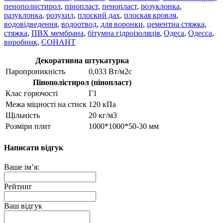
пенополистирол
,
пінопласт
,
пенопласт
,
розуклонка
,
разуклонка
,
розухил
,
плоский дах
,
плоская кровля
,
водовідведення
,
водоотвод
,
для воронки
,
цементна стяжка
,
стяжка
,
ПВХ мембрана
,
бітумна гідроізоляція
,
Одеса
,
Одесса
,
виробник
,
СОНАНТ
Декоративна штукатурка
Паропроникність
0,033 Вт/м2с
Пінополістирол (пінопласт)
Клас горючості
Г1
Межа міцності на стиск
120 кПа
Щільність
20 кг/м3
Розміри плит
1000*1000*50-30 мм
Написати відгук
Ваше ім’я:
Рейтинг
Ваш відгук