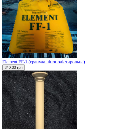
Element FF-1 (гранула пінополістирольна)
340.00 грн