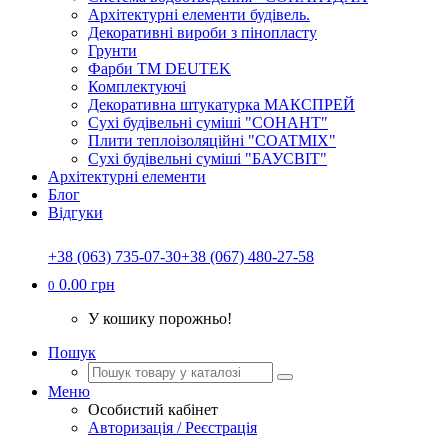
Архітектурні елементи будівель.
Декоративні вироби з пінопласту
Грунти
Фарби ТМ DEUTEK
Комплектуючі
Декоративна штукатурка МАКСПРЕЙ
Сухі будівельні суміші "СОНАНТ"
Плити теплоізоляційні "COATMIX"
Сухі будівельні суміші "БАУСВІТ"
Архітектурні елементи
Блог
Відгуки
+38 (063) 735-07-30
+38 (067) 480-27-58
0.00 грн
0
У кошику порожньо!
Пошук
Меню
Особистий кабінет
Авторизація / Реєстрація