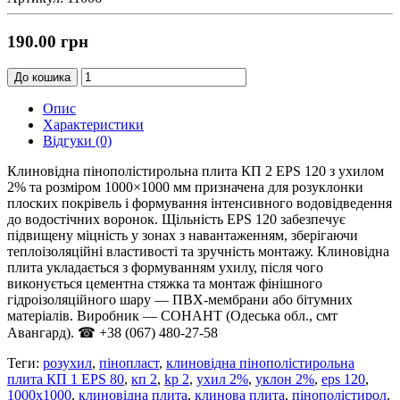
190.00 грн
До кошика
Опис
Характеристики
Відгуки (0)
Клиновідна пінополістирольна плита КП 2 EPS 120 з ухилом
2% та розміром 1000×1000 мм призначена для розуклонки
плоских покрівель і формування інтенсивного водовідведення
до водостічних воронок. Щільність EPS 120 забезпечує
підвищену міцність у зонах з навантаженням, зберігаючи
теплоізоляційні властивості та зручність монтажу. Клиновідна
плита укладається з формуванням ухилу, після чого
виконується цементна стяжка та монтаж фінішного
гідроізоляційного шару — ПВХ-мембрани або бітумних
матеріалів. Виробник — СОНАНТ (Одеська обл., смт
Авангард). ☎ +38 (067) 480-27-58
Теги:
розухил
,
пінопласт
,
клиновідна пінополістирольна
плита КП 1 EPS 80
,
кп 2
,
kp 2
,
ухил 2%
,
уклон 2%
,
eps 120
,
1000x1000
,
клиновідна плита
,
клинова плита
,
пінополістирол
,