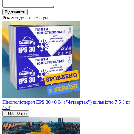
Відправити
Рекомендовані товари
Пінополістирол EPS 30 / 0.04 ("Четвертак") щільністю 7,5-8 кг
/ м3
1 600.00 грн