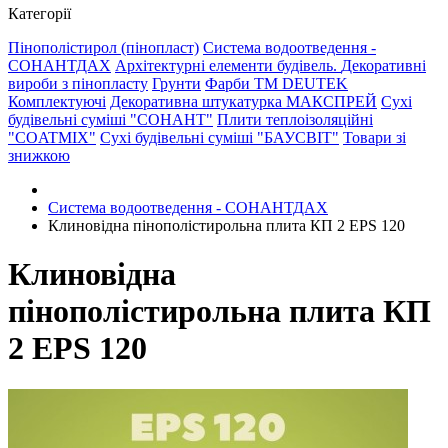
Категорії
Пінополістирол (пінопласт)
Система водоотведення -
СОНАНТДАХ
Архітектурні елементи будівель.
Декоративні
вироби з пінопласту
Грунти
Фарби ТМ DEUTEK
Комплектуючі
Декоративна штукатурка МАКСПРЕЙ
Сухі
будівельні суміші "СОНАНТ"
Плити теплоізоляційні
"COATMIX"
Сухі будівельні суміші "БАУСВІТ"
Товари зі
знижкою
Система водоотведення - СОНАНТДАХ
Клиновідна пінополістирольна плита КП 2 EPS 120
Клиновідна
пінополістирольна плита КП
2 EPS 120