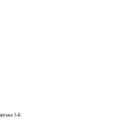
арська 5-Б