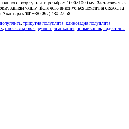
ального розрізу плити розміром 1000×1000 мм. Застосовується
формуванням ухилу, після чого виконується цементна стяжка та
Авангард). ☎ +38 (067) 480-27-58.
полуплита
,
трикутна полуплита
,
клиновідна полуплита
,
ах
,
плоская кровля
,
вузли примикання
,
примикання
,
водостічна