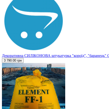
Декоративна СИЛІКОНОВА штукатурка "короїд", "баранець" 
3 790.00 грн