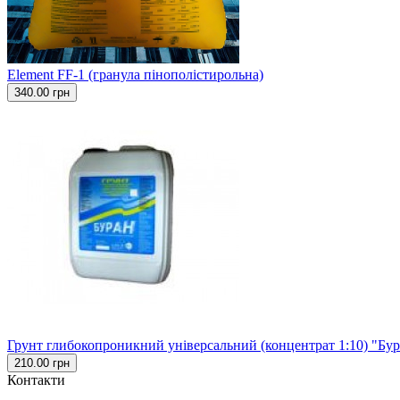
Element FF-1 (гранула пінополістирольна)
340.00 грн
Грунт глибокопроникний універсальний (концентрат 1:10) "Бу
210.00 грн
Контакти