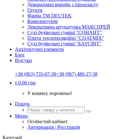
Декоративні вироби з пінопласту
Грунти
Фарби ТМ DEUTEK
Комплектуючі
Декоративна штукатурка МАКСПРЕЙ
Сухі будівельні суміші "СОНАНТ"
Плити теплоізоляційні "COATMIX"
Сухі будівельні суміші "БАУСВІТ"
Архітектурні елементи
Блог
Відгуки
+38 (063) 735-07-30
+38 (067) 480-27-58
0.00 грн
0
У кошику порожньо!
Пошук
Меню
Особистий кабінет
Авторизація / Реєстрація
Категорії