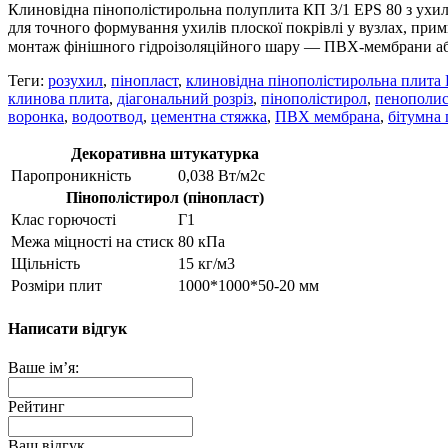
Клиновідна пінополістирольна полуплита КП 3/1 EPS 80 з ухил
для точного формування ухилів плоскої покрівлі у вузлах, при
монтаж фінішного гідроізоляційного шару — ПВХ-мембрани або
Теги:
розухил
,
пінопласт
,
клиновідна пінополістирольна плита
клинова плита
,
діагональний розріз
,
пінополістирол
,
пенополи
воронка
,
водоотвод
,
цементна стяжка
,
ПВХ мембрана
,
бітумна 
Декоративна штукатурка
Паропроникність
0,038 Вт/м2с
Пінополістирол (пінопласт)
Клас горючості
Г1
Межа міцності на стиск
80 кПа
Щільність
15 кг/м3
Розміри плит
1000*1000*50-20 мм
Написати відгук
Ваше ім’я:
Рейтинг
Ваш відгук