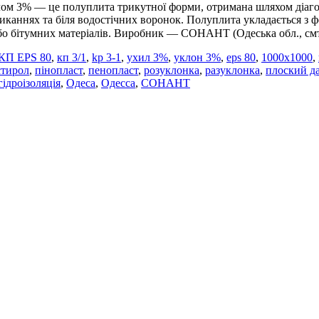
ом 3% — це полуплита трикутної форми, отримана шляхом діагон
миканнях та біля водостічних воронок. Полуплита укладається з 
 бітумних матеріалів. Виробник — СОНАНТ (Одеська обл., смт 
 КП EPS 80
,
кп 3/1
,
kp 3-1
,
ухил 3%
,
уклон 3%
,
eps 80
,
1000x1000
,
стирол
,
пінопласт
,
пенопласт
,
розуклонка
,
разуклонка
,
плоский д
гідроізоляція
,
Одеса
,
Одесса
,
СОНАНТ