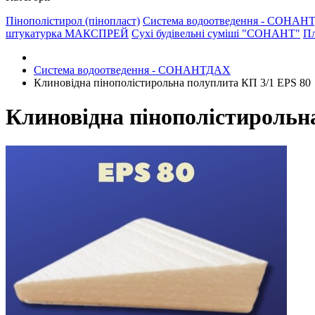
Пінополістирол (пінопласт)
Система водоотведення - СОНА
штукатурка МАКСПРЕЙ
Сухі будівельні суміші "СОНАНТ"
Пл
Система водоотведення - СОНАНТДАХ
Клиновідна пінополістирольна полуплита КП 3/1 EPS 80
Клиновідна пінополістирольн