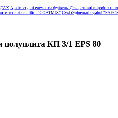
НТДАХ
Архітектурні елементи будівель.
Декоративні вироби з пін
ити теплоізоляційні "COATMIX"
Сухі будівельні суміші "БАУС
а полуплита КП 3/1 EPS 80