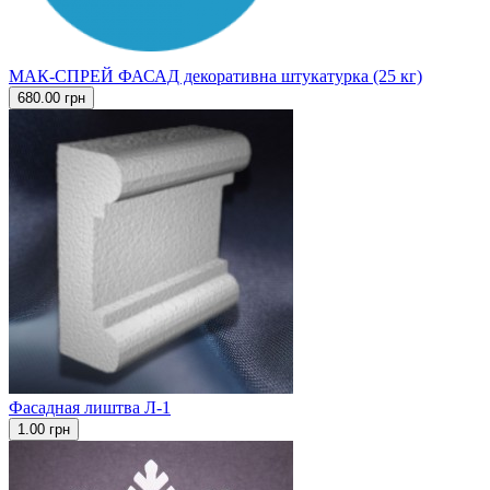
МАК-СПРЕЙ ФАСАД декоративна штукатурка (25 кг)
680.00 грн
Фасадная лиштва Л-1
1.00 грн