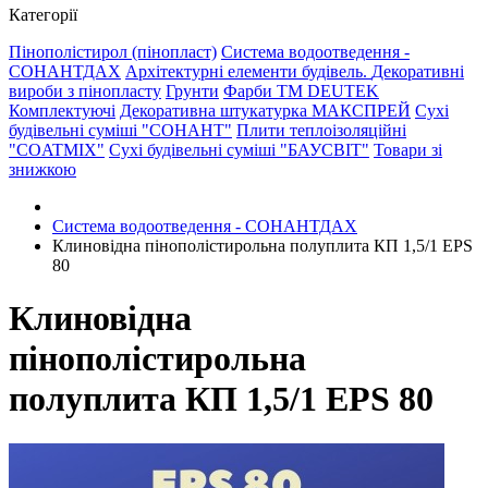
Категорії
Пінополістирол (пінопласт)
Система водоотведення -
СОНАНТДАХ
Архітектурні елементи будівель.
Декоративні
вироби з пінопласту
Грунти
Фарби ТМ DEUTEK
Комплектуючі
Декоративна штукатурка МАКСПРЕЙ
Сухі
будівельні суміші "СОНАНТ"
Плити теплоізоляційні
"COATMIX"
Сухі будівельні суміші "БАУСВІТ"
Товари зі
знижкою
Система водоотведення - СОНАНТДАХ
Клиновідна пінополістирольна полуплита КП 1,5/1 EPS
80
Клиновідна
пінополістирольна
полуплита КП 1,5/1 EPS 80