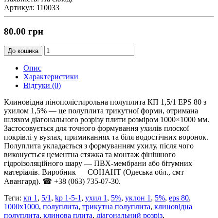
Артикул: 110033
80.00 грн
До кошика
Опис
Характеристики
Відгуки (0)
Клиновідна пінополістирольна полуплита КП 1,5/1 EPS 80 з
ухилом 1,5% — це полуплита трикутної форми, отримана
шляхом діагонального розрізу плити розміром 1000×1000 мм.
Застосовується для точного формування ухилів плоскої
покрівлі у вузлах, примиканнях та біля водостічних воронок.
Полуплита укладається з формуванням ухилу, після чого
виконується цементна стяжка та монтаж фінішного
гідроізоляційного шару — ПВХ-мембрани або бітумних
матеріалів. Виробник — СОНАНТ (Одеська обл., смт
Авангард). ☎ +38 (063) 735-07-30.
Теги:
кп 1
,
5/1
,
kp 1-5-1
,
ухил 1
,
5%
,
уклон 1
,
5%
,
eps 80
,
1000x1000
,
полуплита
,
трикутна полуплита
,
клиновідна
полуплита
,
клинова плита
,
діагональний розріз
,