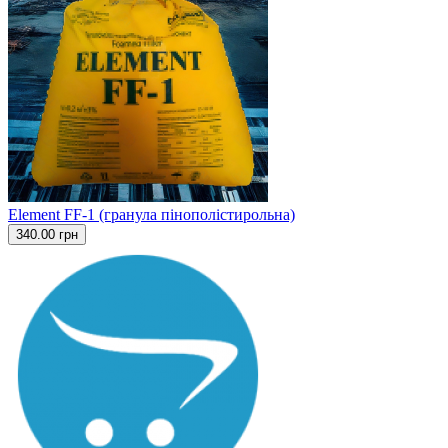
Element FF-1 (гранула пінополістирольна)
340.00 грн