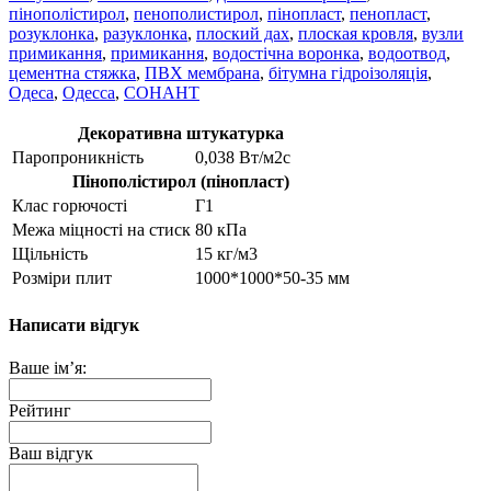
пінополістирол
,
пенополистирол
,
пінопласт
,
пенопласт
,
розуклонка
,
разуклонка
,
плоский дах
,
плоская кровля
,
вузли
примикання
,
примикання
,
водостічна воронка
,
водоотвод
,
цементна стяжка
,
ПВХ мембрана
,
бітумна гідроізоляція
,
Одеса
,
Одесса
,
СОНАНТ
Декоративна штукатурка
Паропроникність
0,038 Вт/м2с
Пінополістирол (пінопласт)
Клас горючості
Г1
Межа міцності на стиск
80 кПа
Щільність
15 кг/м3
Розміри плит
1000*1000*50-35 мм
Написати відгук
Ваше ім’я:
Рейтинг
Ваш відгук