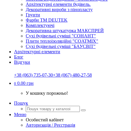
Архітектурні елементи будівель.
Декоративні вироби з пінопласту
Грунти
Фарби ТМ DEUTEK
Комплектуючі
Декоративна штукатурка МАКСПРЕЙ
Сухі будівельні суміші "СОНАНТ"
Плити теплоізоляційні "COATMIX"
Сухі будівельні суміші "БАУСВІТ"
Архітектурні елементи
Блог
Відгуки
+38 (063) 735-07-30
+38 (067) 480-27-58
0.00 грн
0
У кошику порожньо!
Пошук
Меню
Особистий кабінет
Авторизація / Реєстрація