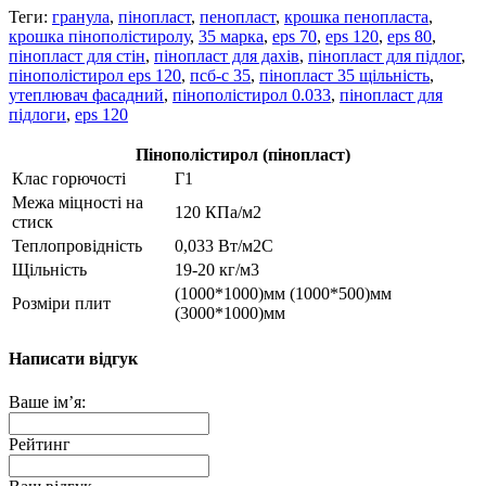
Теги:
гранула
,
пінопласт
,
пенопласт
,
крошка пенопласта
,
крошка пінополістиролу
,
35 марка
,
eps 70
,
eps 120
,
eps 80
,
пінопласт для стін
,
пінопласт для дахів
,
пінопласт для підлог
,
пінополістирол eps 120
,
псб-с 35
,
пінопласт 35 щільність
,
утеплювач фасадний
,
пінополістирол 0.033
,
пінопласт для
підлоги
,
eps 120
Пінополістирол (пінопласт)
Клас горючості
Г1
Межа міцності на
120 КПа/м2
стиск
Теплопровідність
0,033 Вт/м2С
Щільність
19-20 кг/м3
(1000*1000)мм (1000*500)мм
Розміри плит
(3000*1000)мм
Написати відгук
Ваше ім’я:
Рейтинг