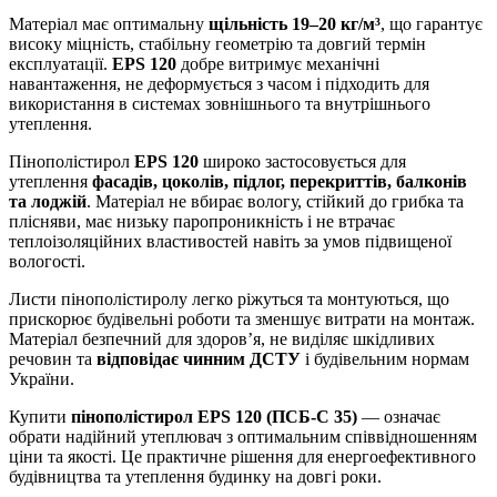
Матеріал має оптимальну
щільність 19–20 кг/м³
, що гарантує
високу міцність, стабільну геометрію та довгий термін
експлуатації.
EPS 120
добре витримує механічні
навантаження, не деформується з часом і підходить для
використання в системах зовнішнього та внутрішнього
утеплення.
Пінополістирол
EPS 120
широко застосовується для
утеплення
фасадів, цоколів, підлог, перекриттів, балконів
та лоджій
. Матеріал не вбирає вологу, стійкий до грибка та
плісняви, має низьку паропроникність і не втрачає
теплоізоляційних властивостей навіть за умов підвищеної
вологості.
Листи пінополістиролу легко ріжуться та монтуються, що
прискорює будівельні роботи та зменшує витрати на монтаж.
Матеріал безпечний для здоров’я, не виділяє шкідливих
речовин та
відповідає чинним ДСТУ
і будівельним нормам
України.
Купити
пінополістирол EPS 120 (ПСБ-С 35)
— означає
обрати надійний утеплювач з оптимальним співвідношенням
ціни та якості. Це практичне рішення для енергоефективного
будівництва та утеплення будинку на довгі роки.