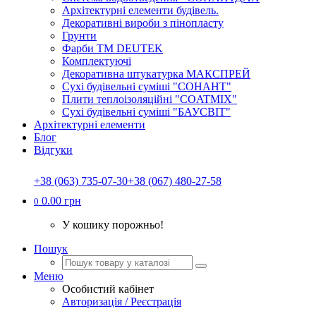
Архітектурні елементи будівель.
Декоративні вироби з пінопласту
Грунти
Фарби ТМ DEUTEK
Комплектуючі
Декоративна штукатурка МАКСПРЕЙ
Сухі будівельні суміші "СОНАНТ"
Плити теплоізоляційні "COATMIX"
Сухі будівельні суміші "БАУСВІТ"
Архітектурні елементи
Блог
Відгуки
+38 (063) 735-07-30
+38 (067) 480-27-58
0.00 грн
0
У кошику порожньо!
Пошук
Меню
Особистий кабінет
Авторизація / Реєстрація