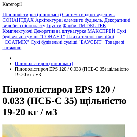
Категорії
Пінополістирол (пінопласт)
Система водоотведення -
СОНАНТДАХ
Архітектурні елементи будівель.
Декоративні
вироби з пінопласту
Грунти
Фарби ТМ DEUTEK
Комплектуючі
Декоративна штукатурка МАКСПРЕЙ
Сухі
будівельні суміші "СОНАНТ"
Плити теплоізоляційні
"COATMIX"
Сухі будівельні суміші "БАУСВІТ"
Товари зі
знижкою
Пінополістирол (пінопласт)
Пінополістирол EPS 120 / 0.033 (ПСБ-С 35) щільністю
19-20 кг / м3
Пінополістирол EPS 120 /
0.033 (ПСБ-С 35) щільністю
19-20 кг / м3