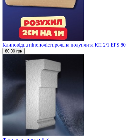
Клиновідна пінополістирольна полуплита КП 2/1 EPS 80
80.00 грн
Фасадная лиштва Л-3