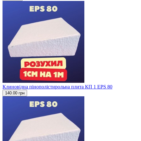
Клиновідна пінополістирольна плита КП 1 EPS 80
140.00 грн