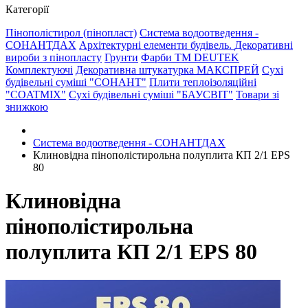
Категорії
Пінополістирол (пінопласт)
Система водоотведення -
СОНАНТДАХ
Архітектурні елементи будівель.
Декоративні
вироби з пінопласту
Грунти
Фарби ТМ DEUTEK
Комплектуючі
Декоративна штукатурка МАКСПРЕЙ
Сухі
будівельні суміші "СОНАНТ"
Плити теплоізоляційні
"COATMIX"
Сухі будівельні суміші "БАУСВІТ"
Товари зі
знижкою
Система водоотведення - СОНАНТДАХ
Клиновідна пінополістирольна полуплита КП 2/1 EPS
80
Клиновідна
пінополістирольна
полуплита КП 2/1 EPS 80