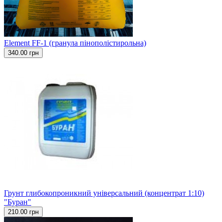
Element FF-1 (гранула пінополістирольна)
340.00 грн
Грунт глибокопроникний універсальний (концентрат 1:10)
"Буран"
210.00 грн