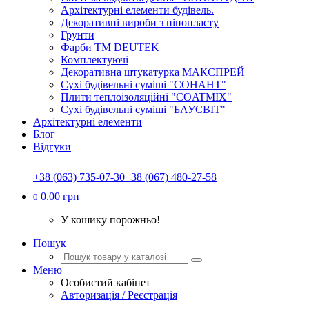
Архітектурні елементи будівель.
Декоративні вироби з пінопласту
Грунти
Фарби ТМ DEUTEK
Комплектуючі
Декоративна штукатурка МАКСПРЕЙ
Сухі будівельні суміші "СОНАНТ"
Плити теплоізоляційні "COATMIX"
Сухі будівельні суміші "БАУСВІТ"
Архітектурні елементи
Блог
Відгуки
+38 (063) 735-07-30
+38 (067) 480-27-58
0.00 грн
0
У кошику порожньо!
Пошук
Меню
Особистий кабінет
Авторизація / Реєстрація