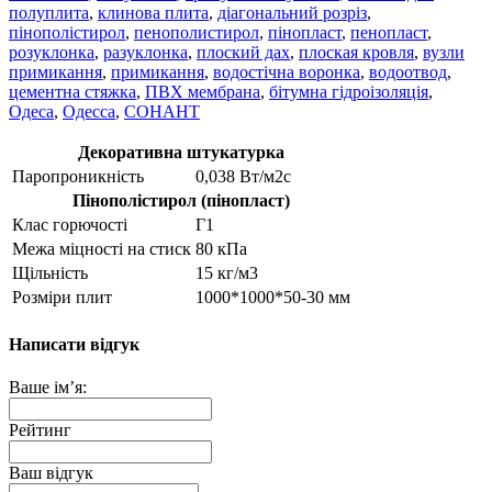
полуплита
,
клинова плита
,
діагональний розріз
,
пінополістирол
,
пенополистирол
,
пінопласт
,
пенопласт
,
розуклонка
,
разуклонка
,
плоский дах
,
плоская кровля
,
вузли
примикання
,
примикання
,
водостічна воронка
,
водоотвод
,
цементна стяжка
,
ПВХ мембрана
,
бітумна гідроізоляція
,
Одеса
,
Одесса
,
СОНАНТ
Декоративна штукатурка
Паропроникність
0,038 Вт/м2с
Пінополістирол (пінопласт)
Клас горючості
Г1
Межа міцності на стиск
80 кПа
Щільність
15 кг/м3
Розміри плит
1000*1000*50-30 мм
Написати відгук
Ваше ім’я:
Рейтинг
Ваш відгук