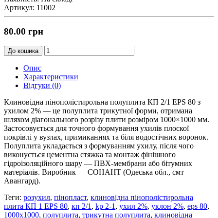
Артикул: 11002
80.00 грн
До кошика
Опис
Характеристики
Відгуки (0)
Клиновідна пінополістирольна полуплита КП 2/1 EPS 80 з
ухилом 2% — це полуплита трикутної форми, отримана
шляхом діагонального розрізу плити розміром 1000×1000 мм.
Застосовується для точного формування ухилів плоскої
покрівлі у вузлах, примиканнях та біля водостічних воронок.
Полуплита укладається з формуванням ухилу, після чого
виконується цементна стяжка та монтаж фінішного
гідроізоляційного шару — ПВХ-мембрани або бітумних
матеріалів. Виробник — СОНАНТ (Одеська обл., смт
Авангард).
Теги:
розухил
,
пінопласт
,
клиновідна пінополістирольна
плита КП 1 EPS 80
,
кп 2/1
,
kp 2-1
,
ухил 2%
,
уклон 2%
,
eps 80
,
1000x1000
,
полуплита
,
трикутна полуплита
,
клиновідна